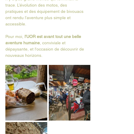
trace. L’évolution des motos, des 
pratiques et des équipement de bivouacs 
ont rendu l’aventure plus simple et 
accessible. 
Pour moi, 
l'UOR est avant tout une belle 
aventure humaine
, conviviale et 
dépaysante, et l'occasion de découvrir de 
nouveaux horizons.