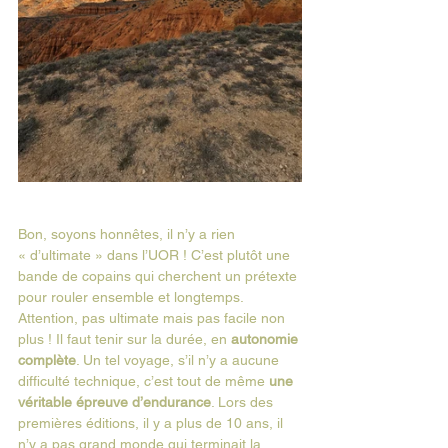
Bon, soyons honnêtes, il n’y a rien 
« d’ultimate » dans l’UOR ! C’est plutôt une 
bande de copains qui cherchent un prétexte 
pour rouler ensemble et longtemps. 
Attention, pas ultimate mais pas facile non 
plus ! Il faut tenir sur la durée, en 
autonomie 
complète
. Un tel voyage, s’il n’y a aucune 
difficulté technique, c’est tout de même
 une 
véritable épreuve d’endurance
. Lors des 
premières éditions, il y a plus de 10 ans, il 
n’y a pas grand monde qui terminait la 