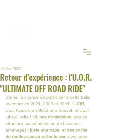
ORGANISATEUR DE
RANDONN
É
ES MOTO TRAIL
Réserver
11 févr. 2025
Retour d’expérience : l'U.O.R.
"ULTIMATE OFF ROAD RIDE"
J'ai eu la chance de participer à cette belle 
aventure en 2021, 2023 et 2024. L’
UOR
, 
c’est l’œuvre de Stéphane Bouvet, et c’est 
lui qui invite ! Ici,
 pas d’inscription
, pas de 
structure, pas d’hôtels ou de bivouacs 
aménagés : 
juste une trace
, et 
des points 
de rendez-vous à rallier le soir
, avec pour 