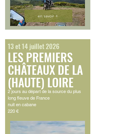
en savoir +
13 et 14 juillet 2026
LES PREMIERS
CHÂTEAUX DE LA
(HAUTE) LOIRE
2 jours au départ de la source du plus
long fleuve de France
nuit en cabane
220 €