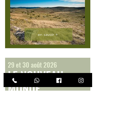
en savoir +
29 et 30 août 2026
LE NOUVEAU
MONDE
2 jours de rando dans le nord des
Cévennes
nuit en cabane
220 €