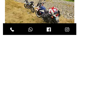
INFOS PRATIQUES
Deux jours de
rando moto trail
sur les
Haute-Loire
Monts
chemins de la
, des
d’Ardèche
Livradois-Forez
et du
,
un
itinéraire mémorable dans un décor
magnifique.
Niveau Intermédiaire
Environ 330 km