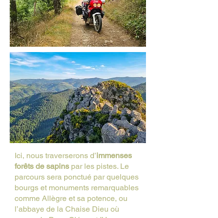
Ici, nous traverserons d’
immenses
forêts de sapins
par les pistes. Le
parcours sera ponctué par quelques
bourgs et monuments remarquables
comme Allègre et sa potence, ou
l’abbaye de la Chaise Dieu où