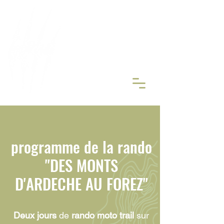
ORGANISATEUR DE
RANDONN
É
ES MOTO TRAIL
Réserver
programme de la rando
"DES MONTS
D'ARDECHE AU FOREZ"
Deux jours
de
rando moto trail
sur