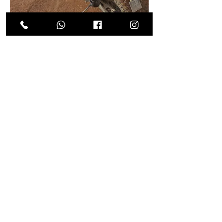
GRRRIDE
Aventure
Fay-sur-Lignon (43)
CONTACT
Réserver
Bonnet Johane
06 50 02 66 13
grrride.aventure@gmail.com